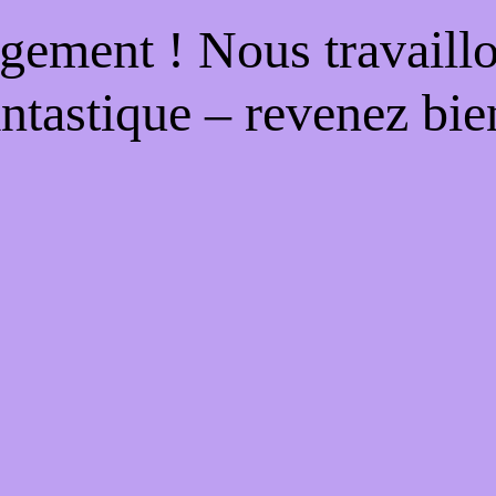
gement ! Nous travaill
antastique – revenez bien