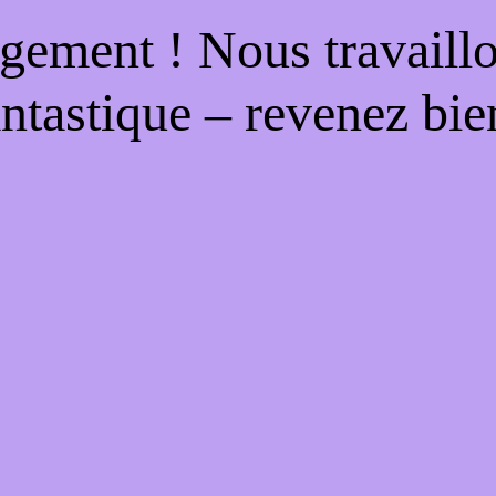
gement ! Nous travaill
antastique – revenez bien