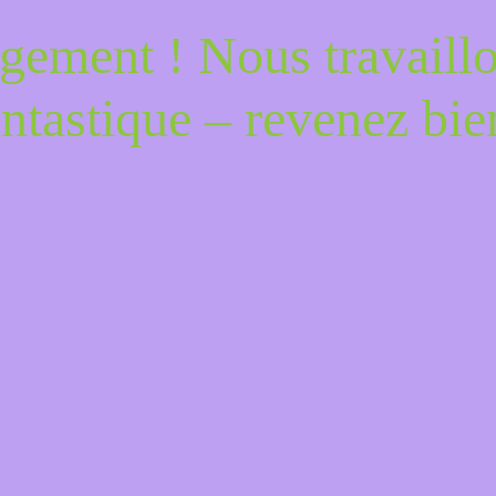
gement ! Nous travaill
antastique – revenez bien