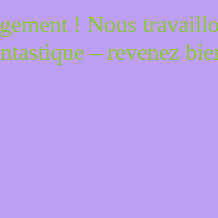
gement ! Nous travaill
antastique – revenez bien